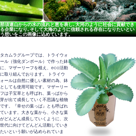
那須連山からの水の流れと恵を表し､大河のように社会に貢献でき
る企業になり､そして大海のように信頼される存在になりたいとい
う想いをこの画像に込めています。
タカムラグループでは、トライウォ
ール（強化ダンボール）で作った鉢
に、マザーリーフを植え、eco活動
に取り組んでおります。 トライウ
ォールは自然に優しい素材の為、鉢
としても使用可能です。マザーリー
フは子宝草とも呼ばれ、葉っぱから
芽が出て成長していく不思議な植物
です。『幸せの葉っぱ』とも呼ばれ
ています。大きな葉から、小さな葉
がどんどん成長していくように、次
世代に向けてどんどん活動していき
たいという願いが込められていま