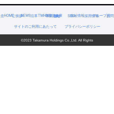
HOME
NEWS
TMHD那須倉庫
会社情報
グループ理念
ご挨拶
沿革
事業活動
SDGs
採用情報
お問合せ
サイトのご利用にあたって
プライバシーポリシー
©2023 Takamura Holdings Co.,Ltd. All Rights