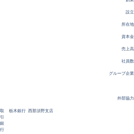
設立
所在地
資本金
売上高
社員数
グループ企業
外部協力
取
栃木銀行 西那須野支店
引
銀
行