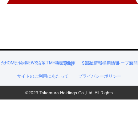
HOME
NEWS
TMHD那須倉庫
会社情報
グループ理念
ご挨拶
沿革
事業活動
SDGs
採用情報
お問合せ
サイトのご利用にあたって
プライバシーポリシー
©2023 Takamura Holdings Co.,Ltd. All Rights